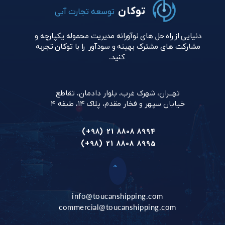
توکان
توسعه تجارت آبی
دنیایی از راه حل های نوآورانه مدیریت محموله یکپارچه و
مشارکت های مشترک بهینه و سودآور را با توکان تجربه
کنید.
تهــران، شهرک غرب، بلوار دادمان، تقاطع
خیابان سپهر و فخار مقدم، پلاک ۱۴، طبقه ۴
​​​​​​​
(+98) 21 8808 8
994
(+98) 21 8808 8995
info@toucanshipping.com
commercial@toucanshipping.com